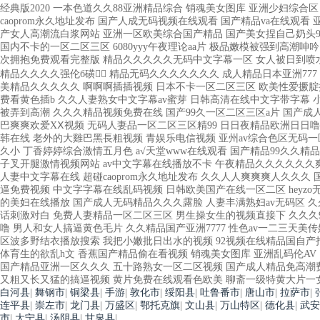
白河县
|
舞钢市
|
铜梁县
|
手游
|
敦化市
|
绥阳县
|
吐鲁番市
|
唐山市
|
拉萨市
|
连平县
|
崇左市
|
龙门县
|
万盛区
|
鄂托克旗
|
文山县
|
万山特区
|
德化县
|
武安
市
|
大宁县
|
汤阴县
|
甘泉县
|