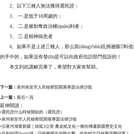
2、以下三種人無法獲得選民證：
3、 一.是低于18周歲的；
4、 二.是被剝奪政治權(quán)利者；
5、 三.是精神病患者
6、如果不是上述三種人，那么當(dāng)?shù)氐拇逦瘯蚪值蓝紤?
的手中的，如果沒有發(fā)是可以向政府信訪部門投訴的！
本文到此講解完畢了，希望對大家有幫助。
關(guān)鍵詞：
下一篇：
泉州南安市人民檢察院開展專題法律沙龍
上一篇：
最后一頁
延伸閱讀：
•選民證什么時候開始的（選民證）
•泉州南安市人民檢察院開展專題法律沙龍
•沿著河湖看新疆｜綿延2公里 桑皮紙文化一條街傳遞新疆歷史文化
•百利好環(huán)球：亞錦賽國乒強勢出擊，提前鎖定亞錦賽混雙冠軍！