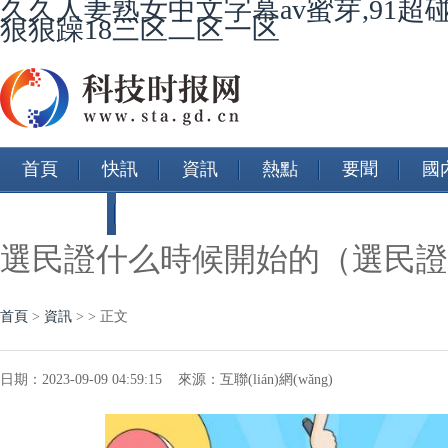
久久人妻熟女中文字幕av蜜芽,91超
狠狠躁18三区二区一区
首頁
快訊
資訊
熱點
要聞
國內
智能汽車
選民證什么時候開始的（選民證
首頁
>
資訊
> > 正文
日期：2023-09-09 04:59:15 來源：互聯(lián)網(wǎng)