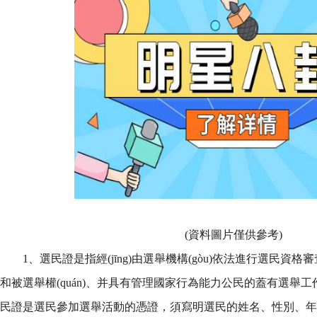
(資料圖片僅供參考)
1、選民證是指經(jīng)由選舉機構(gòu)依法進行選民資格審查
和被選舉權(quán)、并具有管理國家行為能力公民的蓋有選舉工作
民證是選民參加選舉活動的憑證，須寫明選民的姓名、性別、年齡等項