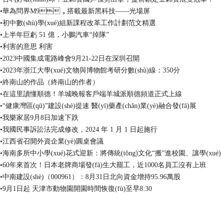
•華為問界M9，搭載最新黑科技——光場屏
•初中數(shù)學(xué)組新課程改革工作計劃范文精選
•上半年巨虧 51 億，小鵬汽車“掉隊”
•利害的意思 利害
•2023中國集成電路峰會9月21-22日在深圳召開
•2023年浙江大學(xué)文物與博物館考研分數(shù)線：350分
•終南山的作品（終南山的作者）
•在這里讀懂順德！羊城晚報客戶端羊城派順德頻道正式上線
•“健康灣區(qū)”建設(shè)提速 醫(yī)藥產(chǎn)業(yè)融合發(fā)展
•我樂家居9月8日加速下跌
•我國民事訴訟法完成修改，2024 年 1 月 1 日起施行
•江西省召開外資企業(yè)圓桌會議
•海南多所中小學(xué)花式迎新：將傳統(tǒng)文化“搬”進校園、讓學(xué
•60年來首次！日本老牌商場發(fā)生大罷工，近1000名員工沒有上班
•中南建設(shè)（000961）：8月31日北向資金增持95.96萬股
•9月1日起 天津市動物園開園時間恢復(fù)至早8:30